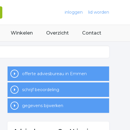
inloggen
lid worden
Winkelen
Overzicht
Contact
offerte adviesbureau in Emmen
schrijf beoordeling
gegevens bijwerken