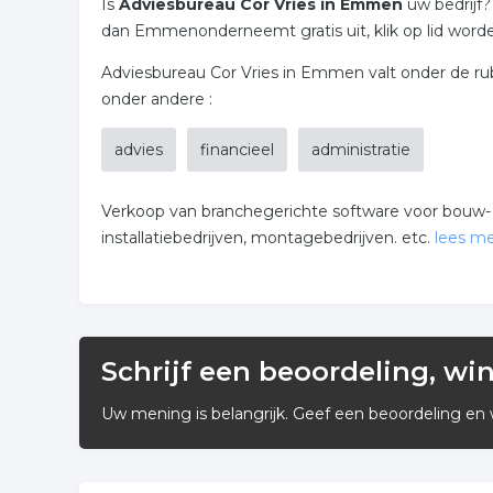
Is
Adviesbureau Cor Vries in Emmen
uw bedrijf
dan Emmenonderneemt gratis uit, klik op lid word
Adviesbureau Cor Vries in Emmen valt onder de ru
onder andere :
advies
financieel
administratie
Verkoop van branchegerichte software voor bouw- en
installatiebedrijven, montagebedrijven. etc.
lees m
Calculatie-/factureringsprogramma.
Schrijf een beoordeling, wi
Tevens promotie en verkoop van voedingssupple
Uw mening is belangrijk. Geef een beoordeling en 
Xango, het beste voor uw gezondheid.
Aloe Vera