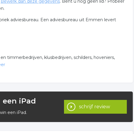
?
Bewerk dan deze gegevens
. Bent u nog geen lid? Probeer
en.
briek adviesbureau. Een adviesbureau uit Emmen levert
 timmerbedrijven, klusbedrijven, schilders, hoveniers,
eer
n een iPad
menten.
schrijf review
win een iPad.