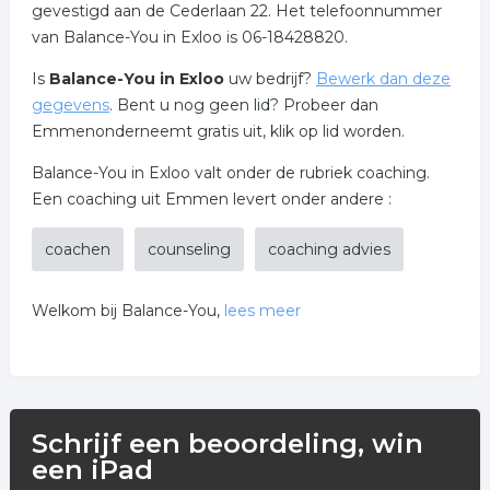
gevestigd aan de Cederlaan 22. Het telefoonnummer
van Balance-You in Exloo is 06-18428820.
Is
Balance-You in Exloo
uw bedrijf?
Bewerk dan deze
gegevens
. Bent u nog geen lid? Probeer dan
Emmenonderneemt gratis uit, klik op lid worden.
Balance-You in Exloo valt onder de rubriek coaching.
Een coaching uit Emmen levert onder andere :
coachen
counseling
coaching advies
Welkom bij Balance-You,
lees meer
Alles voor lichaam en gezicht. Hier bent u aan het juiste
adres wat betreft gewicht verliezen, figuurcorrectie,
anti-aging, wimpers, wenkbrauwen, en manuele
Schrijf een beoordeling, win
lymfedrainage.
een iPad
Even voorstellen: Mijn naam is Peijters (47) en