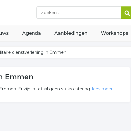
uws
Agenda
Aanbiedingen
Workshops
ilitaire dienstverlening in Emmen
 in Emmen
mmen. Er zijn in totaal geen stuks catering.
lees meer
verlening
in of in de omgeving van Emmen en behoren tot de categorie