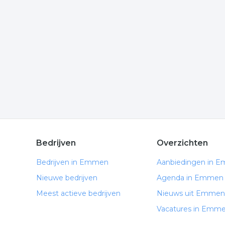
Wilt u meer weten over schoonmaakster in de reg
weten te komen of hoe u contact kunt opnemen. D
Emmen.
Meer bedrijven in Emmen
Wij vonden meer informatie over facilitaire diens
bedrijven rubriek:
schoonmaak
catering
schoonmaakster
.
Bedrijven
Overzichten
Bedrijven in Emmen
Aanbiedingen in 
Nieuwe bedrijven
Agenda in Emmen
Meest actieve bedrijven
Nieuws uit Emmen
Vacatures in Emm