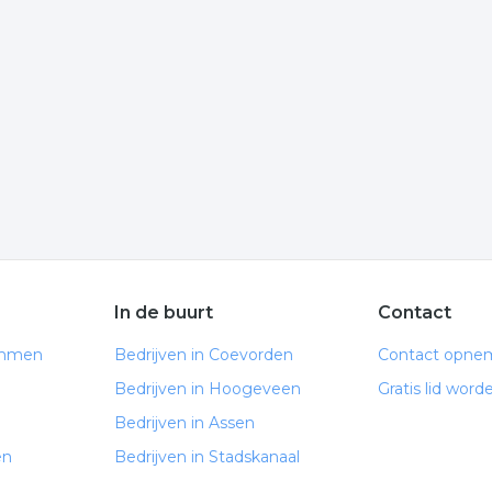
io? Klik op het item om meer over de onderneming te
e volgende informatie is gelinkt aan schoonmaakster uit
tverlening. De volgende trefwoorden vallen ook onder deze
receptioniste
receptie
In de buurt
Contact
Emmen
Bedrijven in Coevorden
Contact opne
Bedrijven in Hoogeveen
Gratis lid word
Bedrijven in Assen
en
Bedrijven in Stadskanaal