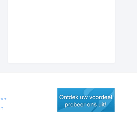
men
en
gratis lid worden