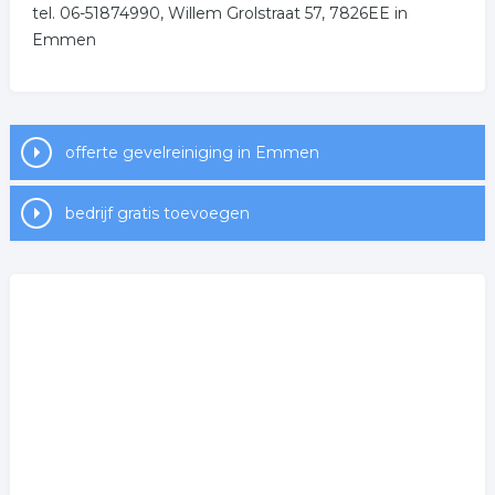
.
tel. 06-51874990, Willem Grolstraat 57, 7826EE in
Emmen
offerte gevelreiniging in Emmen
bedrijf gratis toevoegen