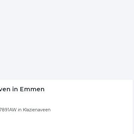
de lijst voor meer informatie of voor de contactgegevens van
dvies in de regio Emmen.
olgende trefwoorden vallen ook onder deze bedrijven
s
lening
hypotheekrente
jven in Emmen
, 7891AW in Klazienaveen