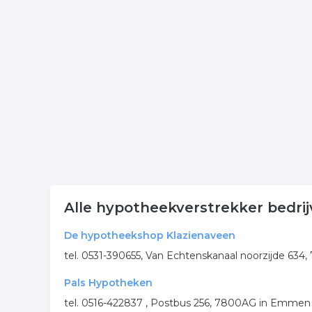
Klik op een bedrijf hypotheekadvies in onderstaan
de onderneming. Het overzicht bevat hypotheeka
Meer bedrijven in Emmen
Wij vonden meer informatie over hypotheek. De v
rubriek:
hypotheek
hypotheken
hypotheekadvie
.
Alle hypotheekverstrekker bedri
De hypotheekshop Klazienaveen
tel. 0531-390655, Van Echtenskanaal noorzijde 634
Pals Hypotheken
tel. 0516-422837 , Postbus 256, 7800AG in Emmen