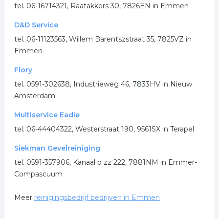
tel. 06-16714321, Raatakkers 30, 7826EN in Emmen
riool ontstoppen
ontstoppen
reiniging
D&D Service
.
tel. 06-11123563, Willem Barentszstraat 35, 7825VZ in
Emmen
Flory
tel. 0591-302638, Industrieweg 46, 7833HV in Nieuw
Amsterdam
Multiservice Eadie
tel. 06-44404322, Westerstraat 190, 9561SX in Terapel
Siekman Gevelreiniging
tel. 0591-357906, Kanaal b zz 222, 7881NM in Emmer-
Compascuum
Meer
reinigingsbedrijf bedrijven in Emmen