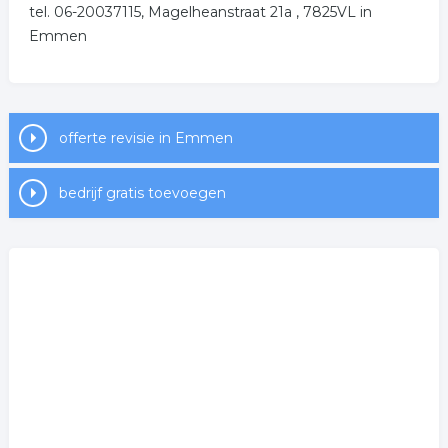
tel. 06-20037115, Magelheanstraat 21a , 7825VL in
Emmen
offerte revisie in Emmen
bedrijf gratis toevoegen