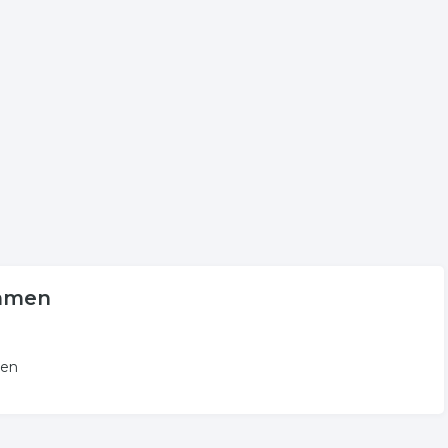
 plaats aan voor onder andere informatie betreffende de
oppeld aan slotenmaker in Emmen.
volgende trefwoorden vallen ook onder deze bedrijven
r
Emmen
men