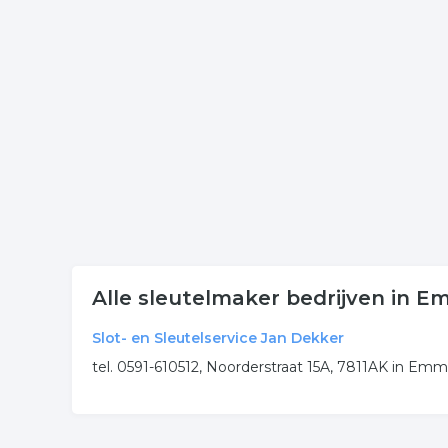
Klik een item uit de categorie sleutelmakers in de
onderneming of contactgegevens. De lijst is gek
Meer bedrijven in Emmen
Wij vonden meer informatie over slotenmaker. De 
rubriek:
sleutelmakerij
sleutelmakers
slotenmake
.
Alle sleutelmaker bedrijven in 
Slot- en Sleutelservice Jan Dekker
tel. 0591-610512, Noorderstraat 15A, 7811AK in Em