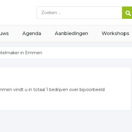
uws
Agenda
Aanbiedingen
Workshops
utelmaker in Emmen
men vindt u in totaal 1 bedrijven over bijvoorbeeld
er is een overzicht weergegeven met alle sleutelmakers in uw