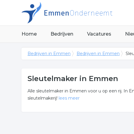
Home
Bedrijven
Vacatures
Nie
Bedrijven in Emmen
Bedrijven in Emmen
Sle
Sleutelmaker in Emmen
Alle sleutelmaker in Emmen voor u op een rij. In Em
sleutelmakerij!
lees meer
Meer over sleutelmaker
Niet het juiste bedrijf waar u naar zocht? Hierond
regio.