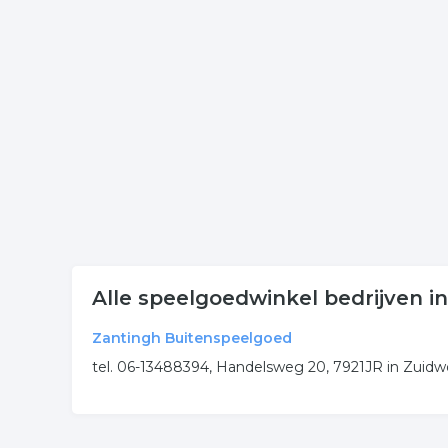
Klik een item uit de categorie buitenspeelgoed in 
onderneming of contactgegevens. De lijst is gek
Meer bedrijven in Emmen
Wij vonden meer informatie over kinder speelgoed
rubriek:
speelgoedwinkel
buitenspeelgoed
kinde
.
Alle speelgoedwinkel bedrijven 
Zantingh Buitenspeelgoed
tel. 06-13488394, Handelsweg 20, 7921JR in Zuidw