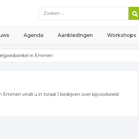
uws
Agenda
Aanbiedingen
Workshops
elgoedwinkel in Emmen
n Emmen vindt u in totaal 1 bedrijven over bijvoorbeeld
n Emmen weergegeven. Niet het bedrijf gevonden waarnaar u