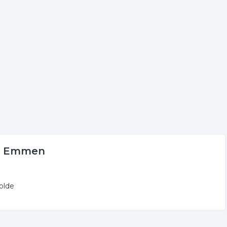
de plaats aan voor onder andere informatie betreffende de
oppeld aan kinder speelgoed in Emmen.
. De volgende trefwoorden vallen ook onder deze bedrijven
r speelgoed
in Emmen
olde