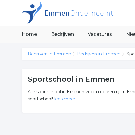
Home
Bedrijven
Vacatures
Nie
Bedrijven in Emmen
Bedrijven in Emmen
Spo
Sportschool in Emmen
Alle sportschool in Emmen voor u op een rij. In Emm
sportschool!
lees meer
Meer over sportschool
In onderstaande lijst zijn alle fitnesscentra in E
opzoek bent?