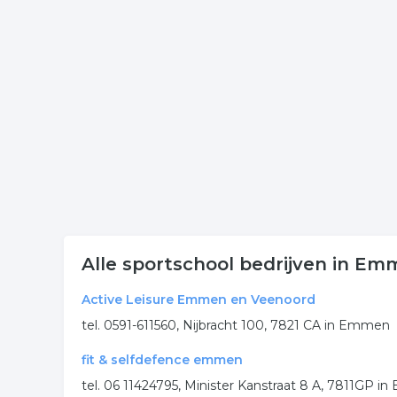
Wilt u meer weten over fitnesscentra in uw plaat
te komen of hoe u contact kunt opnemen welke 
Meer bedrijven in Emmen
Wij vonden meer informatie over fitness centrum.
rubriek:
sportschool
fitnesscentra
fitness centr
.
Alle sportschool bedrijven in E
Active Leisure Emmen en Veenoord
tel. 0591-611560, Nijbracht 100, 7821 CA in Emmen
fit & selfdefence emmen
tel. 06 11424795, Minister Kanstraat 8 A, 7811GP 