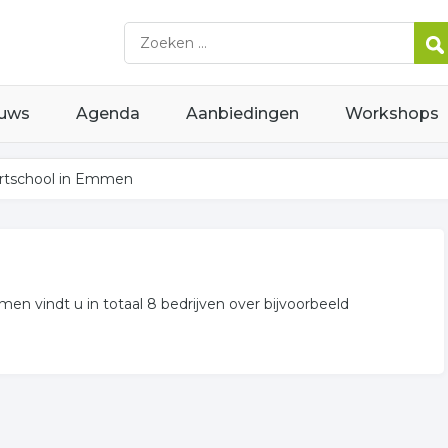
uws
Agenda
Aanbiedingen
Workshops
rtschool in Emmen
en vindt u in totaal 8 bedrijven over bijvoorbeeld
mmen weergegeven. Niet het bedrijf gevonden waarnaar u