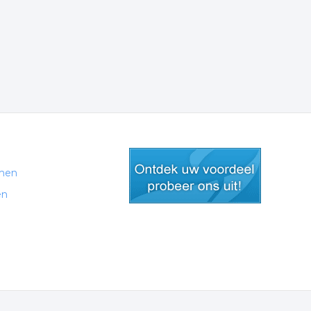
men
en
gratis lid worden