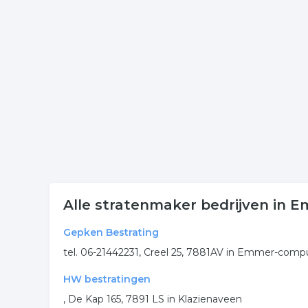
Klik op een van onderstaande links uit de rubriek b
contactgegevens van de onderneming bestraten 
Meer bedrijven in Emmen
Wij vonden meer informatie over bestraten. De vol
stratenmaker
bestrating
bestraten
s
.
Alle stratenmaker bedrijven in 
Gepken Bestrating
tel. 06-21442231, Creel 25, 7881AV in Emmer-com
HW bestratingen
, De Kap 165, 7891 LS in Klazienaveen