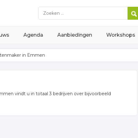
uws
Agenda
Aanbiedingen
Workshops
atenmaker in Emmen
mmen vindt u in totaal 3 bedrijven over bijvoorbeeld
edrijven in Emmen? Gebruik onderstaand overzicht voor