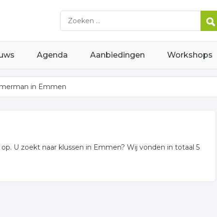
uws
Agenda
Aanbiedingen
Workshops
merman in Emmen
p. U zoekt naar klussen in Emmen? Wij vonden in totaal 5
rijven voor u in de regio.