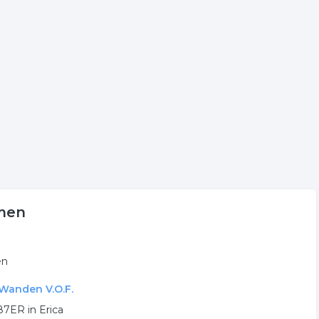
nde timmeren klikt u op betreffende item. Tevens wordt er
eming uit de categorie timmeren in Emmen.
olgende trefwoorden vallen ook onder deze bedrijven
timmerbedrijf
mmen
en
 Wanden V.O.F.
87ER in Erica