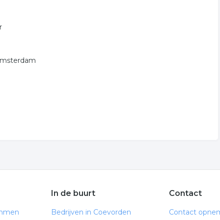
r
w-Amsterdam
In de buurt
Contact
Emmen
Bedrijven in Coevorden
Contact opne