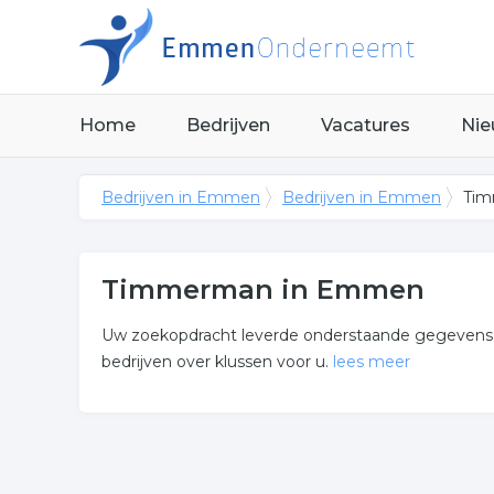
Home
Bedrijven
Vacatures
Nie
Bedrijven in Emmen
Bedrijven in Emmen
Tim
Timmerman in Emmen
Uw zoekopdracht leverde onderstaande gegevens o
bedrijven over klussen voor u.
lees meer
Meer over timmerman
Wij vonden de volgende klussen en gerelateerde bed