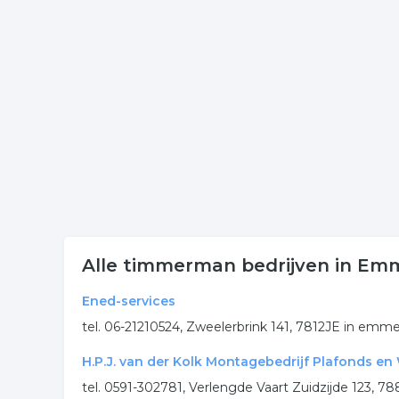
Voor meer informatie of contactgegevens betreffe
een kaart getoond met de locatie van de ondern
Meer bedrijven in Emmen
Wij vonden meer informatie over timmerman. De v
rubriek:
klussen
klussen
timmeren
hout
.
Alle timmerman bedrijven in E
Ened-services
tel. 06-21210524, Zweelerbrink 141, 7812JE in emm
H.P.J. van der Kolk Montagebedrijf Plafonds en
tel. 0591-302781, Verlengde Vaart Zuidzijde 123, 78