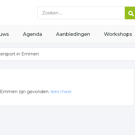
uws
Agenda
Aanbiedingen
Workshops
ersport in Emmen
it Emmen zijn gevonden.
lees meer
in of in de omgeving van Emmen en behoren tot de categorie