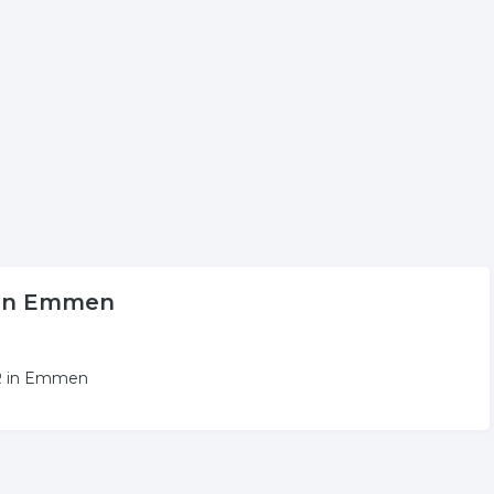
laats aan voor onder andere informatie betreffende de
oppeld aan watersport boten in Emmen.
. De volgende trefwoorden vallen ook onder deze bedrijven
surfwinkel
watersport artikelen
n in Emmen
GR in Emmen