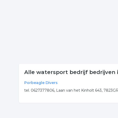
Klik een item uit de categorie motorboten in de p
onderneming of contactgegevens. De lijst is gek
Meer bedrijven in Emmen
Wij vonden meer informatie over watersport boten
rubriek:
boten
motorboten
watersport boten
.
Alle watersport bedrijf bedrijve
Porbeagle Divers
tel. 0627377806, Laan van het Kinholt 643, 7823