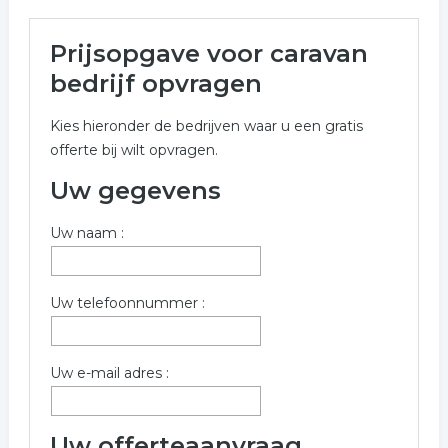
Meer over caravan bedrijf in
Prijsopgave voor caravan
Emmen
bedrijf opvragen
Onderstaand vindt u een overzicht van alle caravan
Kies hieronder de bedrijven waar u een gratis
bedrijf gerelateerde bedrijven in de omgeving van
offerte bij wilt opvragen.
Emmen voor een vrijblijvende aanvraag.
Uw gegevens
Meer informatie betreffende caravan bedrijf in Emmen
kunt u opvragen met onderstaand offerte formulier. De
Uw naam :
bedrijven zijn een koppeling tussen caravan bedrijf in
Emmen
Trefwoorden:
Uw telefoonnummer :
caravan
caravan huren
caravan kopen
Uw e-mail adres :
caravan onderdelen
caravan accessoires
Uw offerteaanvraag