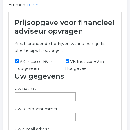
Emmen.
meer
Meer over financieel adviseur
Prijsopgave voor financieel
in Emmen
adviseur opvragen
Het overzicht toont alle financieel adviseur en hieraan
Kies hieronder de bedrijven waar u een gratis
gerelateerde bedrijven in de regio Emmen om een prijs
offerte bij wilt opvragen.
bij op te vragen.
VK Incasso BV in
VK Incasso BV in
Wilt u informatie opvragen voor financieel adviseur in
Hoogeveen
Hoogeveen
de regio Emmen? Vul onderstaand formulier dan zo
Uw gegevens
volledig mogelijk in. De volgende bedrijven zijn gelinkt
aan financieel adviseur uit Emmen.
Uw naam :
Trefwoorden:
hypotheken
leningen
financieringen
Uw telefoonnummer :
verzekering
pensioen
beleggen
Uw e-mail adres :