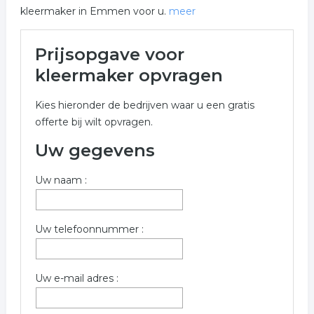
kleermaker in Emmen voor u.
meer
Meer over kleermaker in
Prijsopgave voor
Emmen
kleermaker opvragen
Onderstaand vindt u een overzicht van alle kleermaker
Kies hieronder de bedrijven waar u een gratis
gerelateerde bedrijven in de omgeving van Emmen
offerte bij wilt opvragen.
voor een vrijblijvende aanvraag.
Uw gegevens
Vul onderstaand formulier zo volledig mogelijk in voor
een gratis prijs opgave in de categorie kleermaker in de
Uw naam :
plaats Emmen . De bedrijven zijn gekoppeld aan
kleermaker in Emmen.
Trefwoorden:
Uw telefoonnummer :
kleermakers
kleermaker
kleermakerij
Uw e-mail adres :
kledingreperatie
stomerij