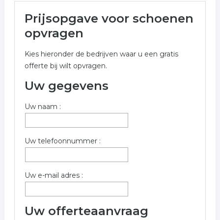
Meer over schoenen in
Prijsopgave voor schoenen
Emmen
opvragen
Onderstaand vindt u een overzicht van alle schoenen
Kies hieronder de bedrijven waar u een gratis
gerelateerde bedrijven in de omgeving van Emmen
offerte bij wilt opvragen.
voor een vrijblijvende aanvraag.
Uw gegevens
Meer informatie betreffende schoenen in Emmen kunt
u opvragen met onderstaand offerte formulier. De
Uw naam :
bedrijven zijn een koppeling tussen schoenen in
Emmen
Trefwoorden:
Uw telefoonnummer :
schoenen winkel
laarzen
heren schoenen
Uw e-mail adres :
damesschoenen
lederwaren
Uw offerteaanvraag