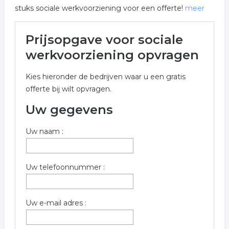
stuks sociale werkvoorziening voor een offerte!
meer
Meer over sociale
Prijsopgave voor sociale
werkvoorziening in Emmen
werkvoorziening opvragen
Onderstaand vindt u een overzicht van alle sociale
Kies hieronder de bedrijven waar u een gratis
werkvoorziening gerelateerde bedrijven in de
offerte bij wilt opvragen.
omgeving van Emmen voor een vrijblijvende aanvraag.
Uw gegevens
Onderstaande bedrijven zijn gerelateerd aan sociale
werkvoorziening in de plaats Emmen. Om een gratis
Uw naam :
prijs opgave op te vragen dient u onderstaand formulier
in te vullen. De bedrijven komen uit de rubriek sociale
werkvoorziening in Emmen.
Uw telefoonnummer :
Trefwoorden:
sociale werkvoorziening
begeleid werken
Uw e-mail adres :
reintegratie