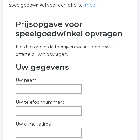
speelgoedwinkel voor een offerte!
meer
Meer over speelgoedwinkel in
Prijsopgave voor
Emmen
speelgoedwinkel opvragen
Onderstaand vindt u een overzicht van alle
Kies hieronder de bedrijven waar u een gratis
speelgoedwinkel gerelateerde bedrijven in de
offerte bij wilt opvragen.
omgeving van Emmen voor een vrijblijvende aanvraag.
Uw gegevens
Vul onderstaand formulier zo volledig mogelijk in voor
een gratis prijs opgave in de categorie speelgoedwinkel
Uw naam :
in de plaats Emmen . De bedrijven zijn gekoppeld aan
speelgoedwinkel in Emmen.
Trefwoorden:
Uw telefoonnummer :
speelgoedwinkel
buitenspeelgoed
Uw e-mail adres :
kinder speelgoed