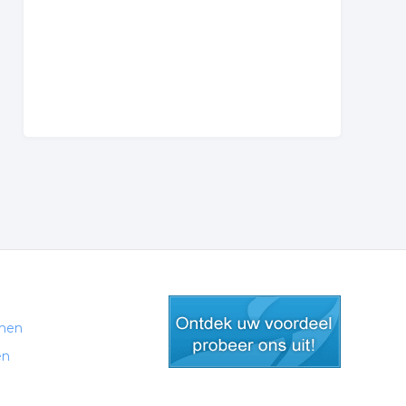
men
en
gratis lid worden