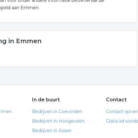
 aan voor onder andere informatie betreffende de
oppeld aan Emmen.
ing in Emmen
In de buurt
Contact
Emmen
Bedrijven in Coevorden
Contact opne
Bedrijven in Hoogeveen
Gratis lid word
Bedrijven in Assen