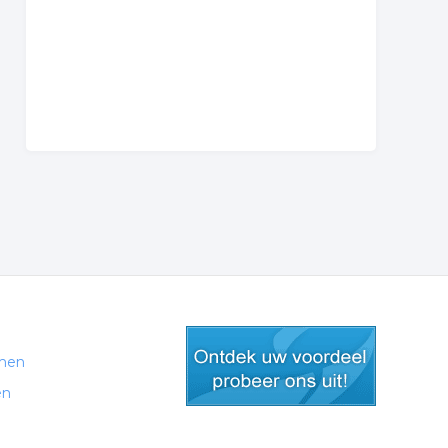
men
en
gratis lid worden