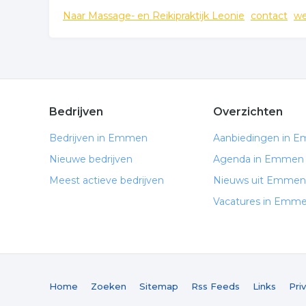
Naar Massage- en Reikipraktijk Leonie
contact
we
Bedrijven
Overzichten
Bedrijven in Emmen
Aanbiedingen in 
Nieuwe bedrijven
Agenda in Emmen
Meest actieve bedrijven
Nieuws uit Emmen
Vacatures in Emm
Home
Zoeken
Sitemap
Rss Feeds
Links
Pri