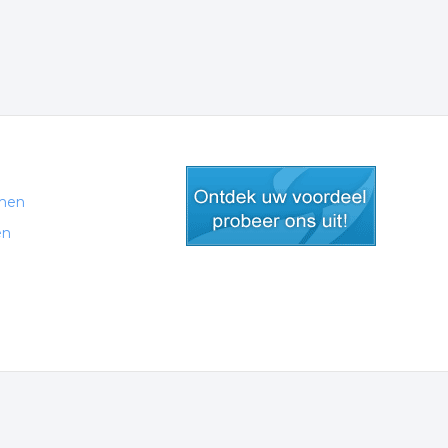
men
en
gratis lid worden