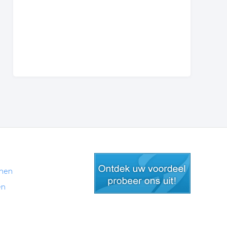
men
en
gratis lid worden