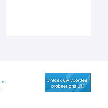
men
en
gratis lid worden