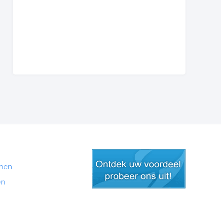
men
en
gratis lid worden