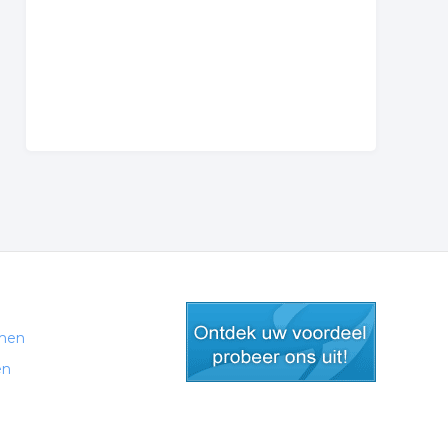
men
en
gratis lid worden