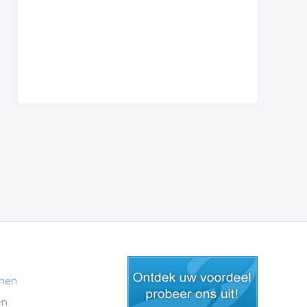
men
en